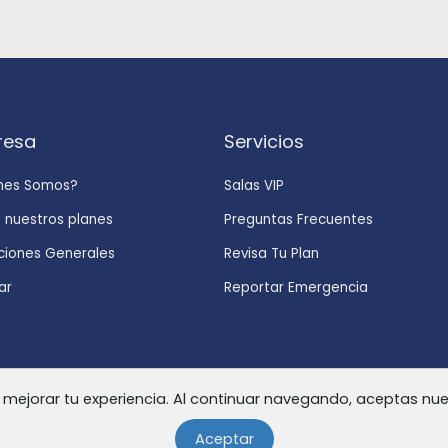
resa
Servicios
nes Somos?
Salas VIP
 nuestros planes
Preguntas Frecuentes
ciones Generales
Revisa Tu Plan
ar
Reportar Emergencia
 mejorar tu experiencia. Al continuar navegando, aceptas nues
© Copyright 2026 | Qualitas Assistance | Todos los derechos reservados ®
Aceptar