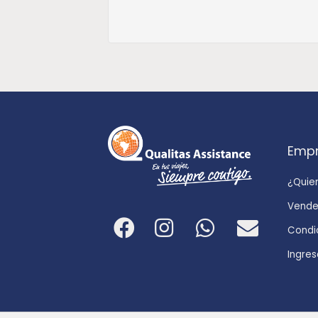
Emp
¿Quie
Vende
Condi
Ingres