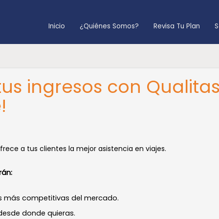
Inicio
¿Quiénes Somos?
Revisa Tu Plan
S
tus ingresos con Qualita
!
rece a tus clientes la mejor asistencia en viajes.
rán:
s más competitivas del mercado.
desde donde quieras.