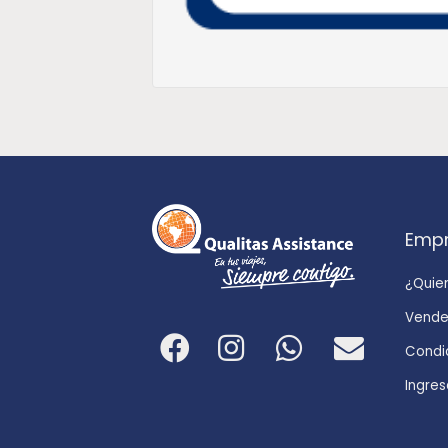
Emp
¿Quie
Vende
Condi
Ingres